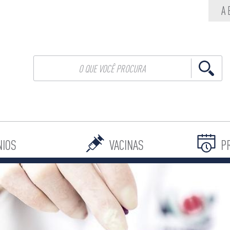
A
NIOS
VACINAS
P