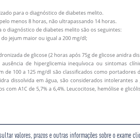
izado para o diagnóstico de diabetes melito.
 pelo menos 8 horas, não ultrapassando 14 horas.
 o diagnóstico de diabetes melito são os seguintes:
do jejum maior ou igual a 200 mg/dl;
ronizada de glicose (2 horas após 75g de glicose anidra dis
ausência de hiperglicemia inequívoca ou sintomas clíni
um de 100 a 125 mg/dl são classificados como portadores d
idra dissolvida em água, são considerados intolerantes a 
os com A1C de 5,7% a 6,4%. Leucocitose, hemólise e glicó
sultar valores, prazos e outras informações sobre o exame cli