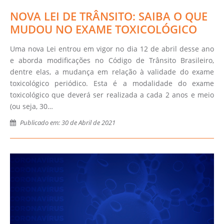
NOVA LEI DE TRÂNSITO: SAIBA O QUE
MUDOU NO EXAME TOXICOLÓGICO
Uma nova Lei entrou em vigor no dia 12 de abril desse ano
e aborda modificações no Código de Trânsito Brasileiro,
dentre elas, a mudança em relação à validade do exame
toxicológico periódico. Esta é a modalidade do exame
toxicológico que deverá ser realizada a cada 2 anos e meio
(ou seja, 30…
Publicado em: 30 de Abril de 2021