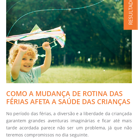
RESULTADOS
COMO A MUDANÇA DE ROTINA DAS
FÉRIAS AFETA A SAÚDE DAS CRIANÇAS
No período das férias, a diversão e a liberdade da criançada
garantem grandes aventuras imaginárias e ficar até mais
tarde acordada parece não ser um problema, já que não
teremos compromissos no dia seguinte.