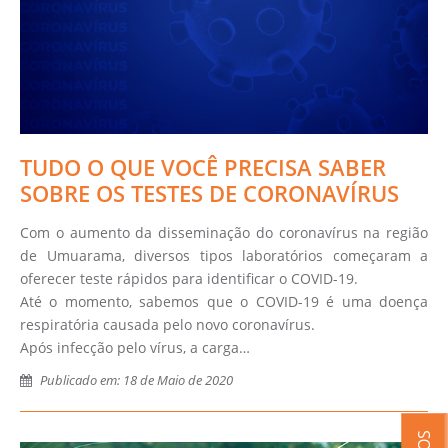
TUDO O QUE VOCÊ PRECISA SABER
SOBRE OS TESTES DE CORONAVÍRUS
Com o aumento da disseminação do coronavírus na região
de Umuarama, diversos tipos laboratórios começaram a
oferecer teste rápidos para identificar o COVID-19.
Até o momento, sabemos que o COVID-19 é uma doença
respiratória causada pelo novo coronavírus.
Após infecção pelo vírus, a carga…
Publicado em: 18 de Maio de 2020