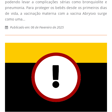
podendo levar a complicações sérias como bronquiolite e
pneumonia. Para proteger os bebês desde os primeiros dias
de vida, a vacinação materna com a vacina Abrysvo surge
como uma…
Publicado em: 06 de Fevereiro de 2025