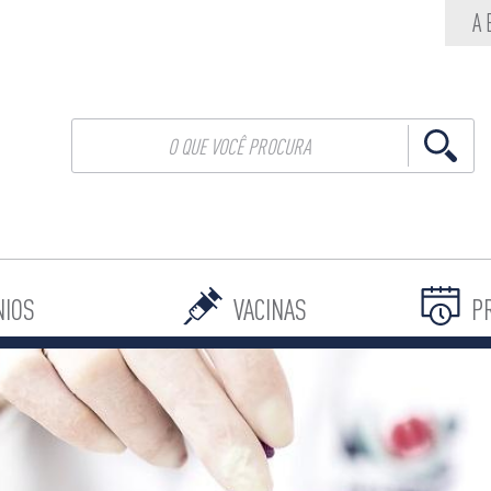
A
NIOS
VACINAS
P