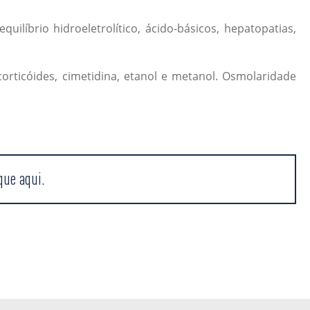
líbrio hidroeletrolítico, ácido-básicos, hepatopatias,
corticóides, cimetidina, etanol e metanol. Osmolaridade
que aqui.