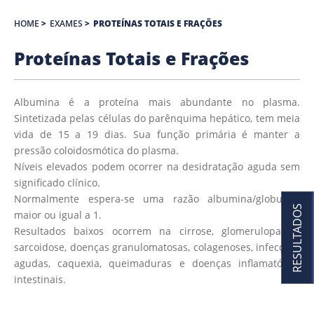
HOME
>
EXAMES
>
PROTEÍNAS TOTAIS E FRAÇÕES
Proteínas Totais e Frações
Albumina é a proteína mais abundante no plasma.
Sintetizada pelas células do parênquima hepático, tem meia
vida de 15 a 19 dias. Sua função primária é manter a
pressão coloidosmótica do plasma.
Níveis elevados podem ocorrer na desidratação aguda sem
significado clínico.
Normalmente espera-se uma razão albumina/globulina
RESULTADOS
maior ou igual a 1.
Resultados baixos ocorrem na cirrose, glomerulopatias,
sarcoidose, doenças granulomatosas, colagenoses, infecções
agudas, caquexia, queimaduras e doenças inflamatórias
intestinais.