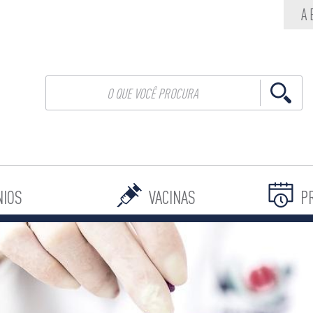
A
NIOS
VACINAS
P