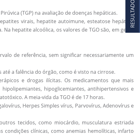
RESULTADOS
Pirúvica (TGP) na avaliação de doenças hepáticas.
atites virais, hepatite autoimune, esteatose hepática,
. Na hepatite alcoólica, os valores de TGO são, em geral,
rvalo de referência, sem significar necessariamente um
até a falência do órgão, como é visto na cirrose.
ápicos e drogas ilícitas. Os medicamentos que mais
 hipolipemiantes, hipoglicemiantes, antihipertensivos e
totóxico. A meia-vida da TGO é de 17 horas.
lovírus, Herpes Simples vírus, Parvovírus, Adenovírus e
ros tecidos, como miocárdio, musculatura estriada
 condições clínicas, como anemias hemolíticas, infarto