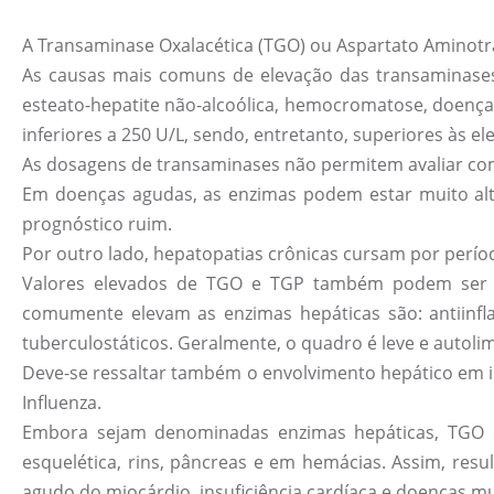
A Transaminase Oxalacética (TGO) ou Aspartato Aminotra
As causas mais comuns de elevação das transaminases s
esteato-hepatite não-alcoólica, hemocromatose, doença de
inferiores a 250 U/L, sendo, entretanto, superiores às e
As dosagens de transaminases não permitem avaliar com
Em doenças agudas, as enzimas podem estar muito alter
prognóstico ruim.
Por outro lado, hepatopatias crônicas cursam por período
Valores elevados de TGO e TGP também podem ser oc
comumente elevam as enzimas hepáticas são: antiinflama
tuberculostáticos. Geralmente, o quadro é leve e autol
Deve-se ressaltar também o envolvimento hepático em in
Influenza.
Embora sejam denominadas enzimas hepáticas, TGO 
esquelética, rins, pâncreas e em hemácias. Assim, res
agudo do miocárdio, insuficiência cardíaca e doenças m