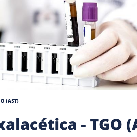
O (AST)
alacética - TGO (