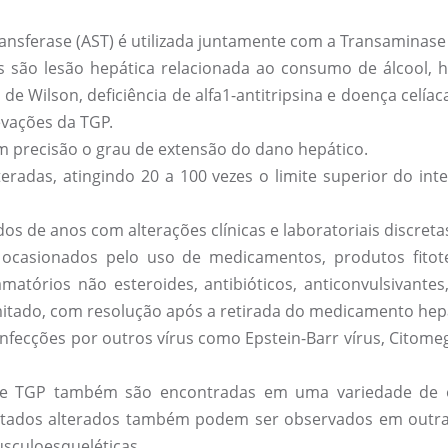
nsferase (AST) é utilizada juntamente com a Transaminase 
ão lesão hepática relacionada ao consumo de álcool, hep
 Wilson, deficiência de alfa1-antitripsina e doença celíaca
levações da TGP.
 precisão o grau de extensão do dano hepático.
adas, atingindo 20 a 100 vezes o limite superior do inte
s de anos com alterações clínicas e laboratoriais discretas 
asionados pelo uso de medicamentos, produtos fitoter
tórios não esteroides, antibióticos, anticonvulsivantes,
imitado, com resolução após a retirada do medicamento hepa
fecções por outros vírus como Epstein-Barr vírus, Citomega
e TGP também são encontradas em uma variedade de out
ultados alterados também podem ser observados em outras
usculoesqueléticas.